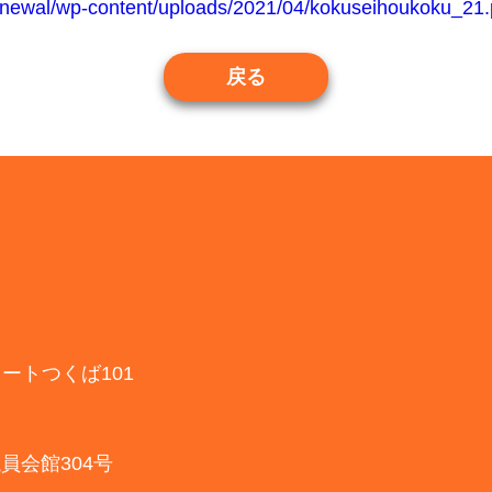
/renewal/wp-content/uploads/2021/04/kokuseihoukoku_21.
戻る
ォートつくば101
議員会館304号