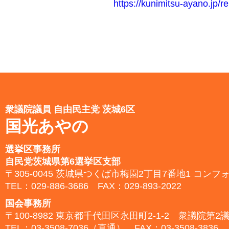
https://kunimitsu-ayano.jp
衆議院議員 自由民主党 茨城6区
国光あやの
選挙区事務所
自民党茨城県第6選挙区支部
〒305-0045 茨城県つくば市梅園2丁目7番地1 コンフ
TEL：029-886-3686
FAX：029-893-2022
国会事務所
〒100-8982 東京都千代田区永田町2-1-2 衆議院第2
TEL：03-3508-7036（直通）
FAX：03-3508-3836