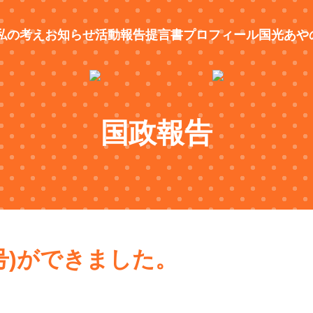
私の考え
お知らせ
活動報告
提言書
プロフィール
国光あや
国政報告
号)ができました。